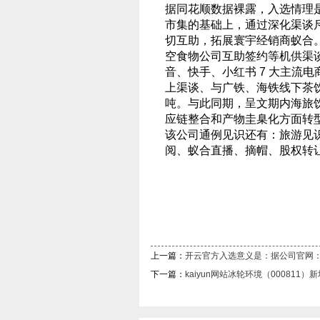
据同花顺数据裸露，入选情理是：
市集的基础上，通过深化渠谈
切互助，拓展寰宇经销商蚁合
空食物公司互助签约等机供渠谈
音、快手、小红书 7 大主流
上渠谈、与广铁、海铁线下茶饮门店
吨。与此同期，呈文期内海旅
应链整合和产物圭臬化方面转
该公司通例见识还有：旅游见
阅、蚁合直播、摘帽、股权转让
上一篇：
开云官方入选意义是：据公司官网：近期
下一篇：
kaiyun网站冰轮环境（000811）