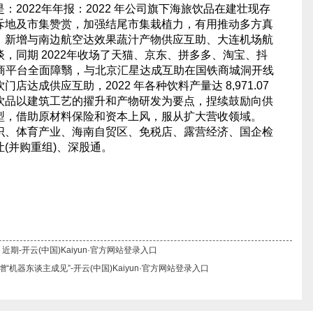
2022年年报：2022 年公司旗下海旅饮品在建壮现存
斥地及市集赞赏，加强结尾市集栽植力，有用推动多方真
。新增与南边航空达效果蔬汁产物供应互助、大连机场航
，同期 2022年收场了天猫、京东、拼多多、淘宝、抖
电商平台全面障翳，与北京汇星达成互助在国铁商城洞开线
达成供应互助，2022 年各种饮料产量达 8,971.07
饮品以建筑工艺的擢升和产物研发为要点，捏续鼓励向供
型，借助原材料保险和资本上风，服从扩大营收领域。
识、体育产业、海南自贸区、免税店、露营经济、国企检
(并购重组)、深股通。
-开云(中国)Kaiyun·官方网站登录入口
新增“机器东谈主成见”-开云(中国)Kaiyun·官方网站登录入口