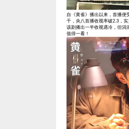
自《黄雀》播出以来，首播便
千，央八首播收视率破2.3，
该剧播出一半收视遇冷，但涓
值得一看！