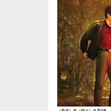
《黄雀》和《棋士》各看8集