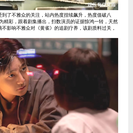
受到了不雅众的关注，站内热度捏续飙升，热度值破八
实为精彩，跟着剧集播出，扫数演员的证据惊鸿一转，天然
滴不影响不雅众对《黄雀》的追剧疗养，该剧质料过关，