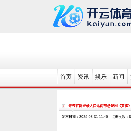
首页
资讯
娱乐
新闻
开云官网登录入口这两部悬疑剧《黄雀》和
发布日期：2025-03-31 11:46 点击次数：8