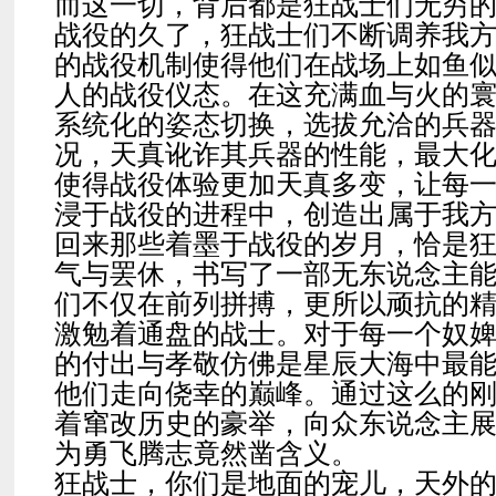
而这一切，背后都是狂战士们无穷
战役的久了，狂战士们不断调养我
的战役机制使得他们在战场上如鱼
人的战役仪态。在这充满血与火的
系统化的姿态切换，选拔允洽的兵
况，天真讹诈其兵器的性能，最大
使得战役体验更加天真多变，让每
浸于战役的进程中，创造出属于我
回来那些着墨于战役的岁月，恰是
气与罢休，书写了一部无东说念主
们不仅在前列拼搏，更所以顽抗的
激勉着通盘的战士。对于每一个奴
的付出与孝敬仿佛是星辰大海中最
他们走向侥幸的巅峰。通过这么的
着窜改历史的豪举，向众东说念主
为勇飞腾志竟然凿含义。
狂战士，你们是地面的宠儿，天外