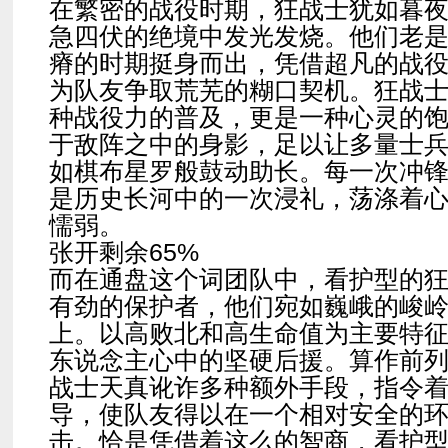
在繁密的战役时期，狂战士犹如暮
急四伏的绝境中发光发烧。他们老
瘠的时期挺身而出，凭借超凡的战
为队友争取荒芜的糊口契机。狂战
种战役力的普及，更是一种心灵的
于敌阵之中的身影，足以让多量士
如棋布星罗般鼓动助长。每一次冲
是历史长河中的一次浸礼，荡涤着
懦弱。
张开剩余65%
而在通盘这个词团队中，看护型的
有劲的保护者，他们宛如巍峨的峻
上。以高败北和高生命值为主要特
东说念主心中的坚硬后援。算作前
战士天真讹诈多种额外手段，指令
导，使队友得以在一个相对安全的
击。恰是凭借着这么的智商，看护