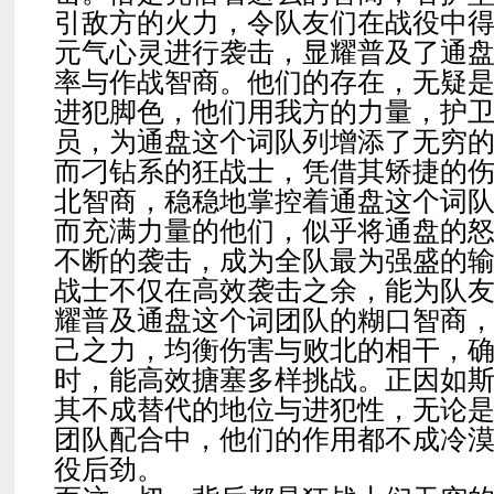
引敌方的火力，令队友们在战役中
元气心灵进行袭击，显耀普及了通
率与作战智商。他们的存在，无疑
进犯脚色，他们用我方的力量，护
员，为通盘这个词队列增添了无穷
而刁钻系的狂战士，凭借其矫捷的
北智商，稳稳地掌控着通盘这个词
而充满力量的他们，似乎将通盘的
不断的袭击，成为全队最为强盛的
战士不仅在高效袭击之余，能为队
耀普及通盘这个词团队的糊口智商
己之力，均衡伤害与败北的相干，
时，能高效搪塞多样挑战。正因如
其不成替代的地位与进犯性，无论
团队配合中，他们的作用都不成冷
役后劲。