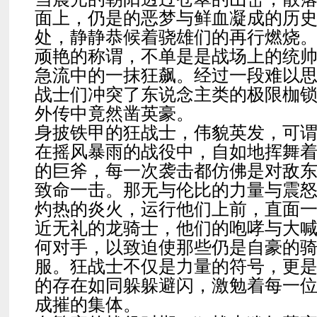
面上，仍是的恶梦与鲜血凝成的历
处，静静恭候着骁雄们的再行燃烧
顽艳的称谓，不单是是战场上的统
急流中的一抹狂飙。经过一段难以
战士们冲突了东说念主类的极限枷
外传中竟然凿英豪。
身披铁甲的狂战士，伟貌英发，可
在摇风暴雨的战役中，自如地挥舞
的巨斧，每一次袭击都仿佛是对敌
致命一击。那无与伦比的力量与震
灼热的炎火，运行他们上前，直面
近无礼的龙骑士，他们的咆哮与大
何对手，以致迫使那些仍是自豪的
服。狂战士不仅是力量的符号，更
的存在如同躲躲避闪，激勉着每一
成摧的集体。