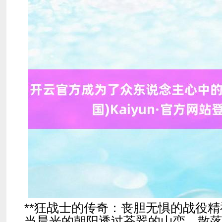
**狂战士的传奇：丧胆无惧的战役精神
当晨光的朝阳透过苍翠的山峦，散