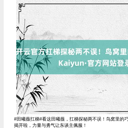
#田曦薇扛梯#看这田曦薇，扛梯探秘两不误！鸟窝里的
揭开啦，力量与勇气让东谈主佩服！