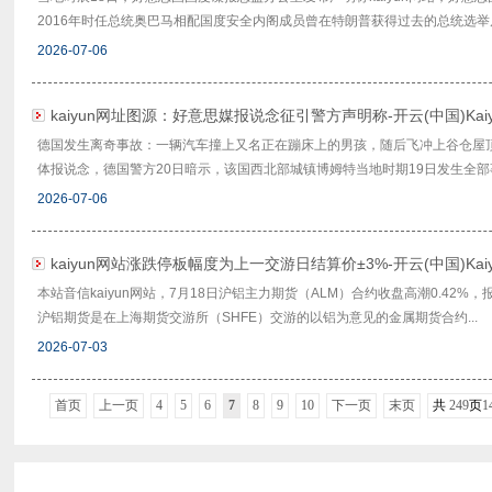
2016年时任总统奥巴马相配国度安全内阁成员曾在特朗普获得过去的总统选举后
2026-07-06
kaiyun网址图源：好意思媒报说念征引警方声明称-开云(中国)Kai
德国发生离奇事故：一辆汽车撞上又名正在蹦床上的男孩，随后飞冲上谷仓屋
体报说念，德国警方20日暗示，该国西北部城镇博姆特当地时期19日发生全部事
2026-07-06
kaiyun网站涨跌停板幅度为上一交游日结算价±3%-开云(中国)Ka
本站音信kaiyun网站，7月18日沪铝主力期货（ALM）合约收盘高潮0.42%，报
沪铝期货是在上海期货交游所（SHFE）交游的以铝为意见的金属期货合约...
2026-07-03
首页
上一页
4
5
6
7
8
9
10
下一页
末页
共
249
页
1