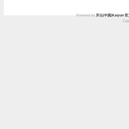
Powered by
开云(中国)Kaiyun
Cop