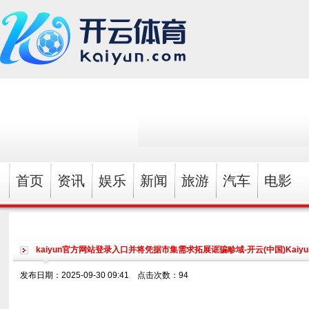
首页
资讯
娱乐
新闻
旅游
汽车
电影
kaiyun官方网站登录入口并将凭据市集需求拓展诓骗畛域-开云(中国)Kaiy
发布日期：2025-09-30 09:41 点击次数：94