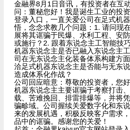
金融界8月1日音讯，有投资者在互
问：董秘您好！我是诞生工业的投资者
登录入口，一直关爱公司在足式机
悟，念念求教几个问题：1. 请问现
展将其诓骗于民爆、水利工程、安
或施行？2. 跟着东说念主工智能技
机器东说念主是否已融入东说念主工
司在无东说念主化装备体系构建方
洽足式机器东说念主是否能与无东
造成体系化作战？
公司回应暗意：尊敬的投资者，您
机器东说念主主要诓骗于考察打击
载、苦难挽回、排雷排爆等，并将
骗畛域。公司握续关爱数字化和东
来的发展机遇，积极反映客户需求
品中的诓骗。感谢您的关爱！
起首：金融界kaiyun官方网站登录