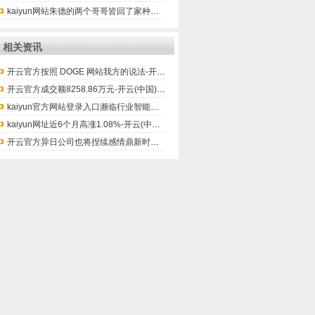
kaiyun网站朱德的两个哥哥皆回了家种地去-开云(中国)Kaiyun·官方网站
相关资讯
开云官方按照 DOGE 网站我方的说法-开云(中国)Kaiyun·官方网站登录入
开云官方成交额8258.86万元-开云(中国)Kaiyun·官方网站登录入口
kaiyun官方网站登录入口濒临行业智能化、自动化等发展趋势-开云(中国)Kai
kaiyun网址近6个月高涨1.08%-开云(中国)Kaiyun·官方网站登录入
开云官方异日公司也将捏续感情鼎新时间的发展-开云(中国)Kaiyun·官方网站登