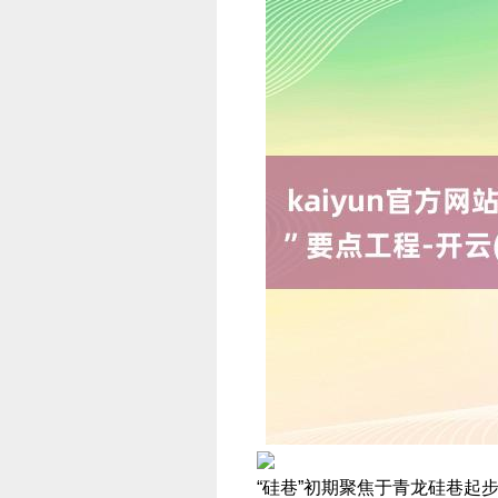
“硅巷”初期聚焦于青龙硅巷起步