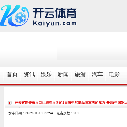
首页
资讯
娱乐
新闻
旅游
汽车
电影
开云官网登录入口让您在入冬的1日游中尽情品味重庆的魔力-开云(中国)Kai
发布日期：2025-10-02 22:54 点击次数：202