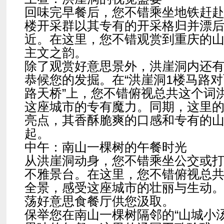
回味完早餐后，您不错乘坐地铁赶
楼开采群以其专有的开采格归并漂
近。在这里，您不错观赏到重庆的
主文之韵。
除了观赏好意思景外，洪崖洞内还
恭候您的发掘。在“洪崖洞1楼马路对
路天桥”上，您不错俯视总共这个词
这座城市的专有魔力。同期，这里的
亮点，其香酥脆爽的口感和专有的
起。
中午：南山一棵树的午餐时光
从洪崖洞动身，您不错乘坐公交或
不雅景台。在这里，您不错俯视总
全景，感受这座城市的壮丽与生动
荡好意思食餐厅供您汲取。
保举您在南山一棵树隔邻的“山城小