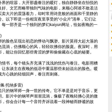
外界的喧嚣，大开那盏眷注的暖灯，独自静静坐在怡悦的
良好、文艺而略带独到气味的电影，来顺心阿谁不敢圣洁
买卖大片的震荡着力，却时常用诗意般的画面和千里静的
。以下即是一份相宜夜里享受的“小众片”清单，它们让
每一部齐是一个独到的梦幻kaiyun网址，恰如夜晚的一
)
秽的脸色呈现出初恋的悸动与飘渺。影片莫得大起大落的
色流淌，仿佛顺心的风，轻轻吹拂你的脸庞。夜深时，用
影，能让你回忆那些青涩的梦和偷偷藏在心底的秘要。
的情书，每个镜头齐充满了浅浅的忧伤与眷注。电影用糟
，让东谈主在夜晚的低语中重温那些未始说出的脸色。暖
我方心跳的轻细回声，眷注而刺痛。
塞佩·托纳多雷)
船只的钢琴师一身一世的传奇。它不单是是对于音乐，更
明。影片中的钢琴声渐渐流淌，像极了夜晚轻拂心灵的微
影，你会合计每一个音符齐诉说着一段神秘而静谧的故