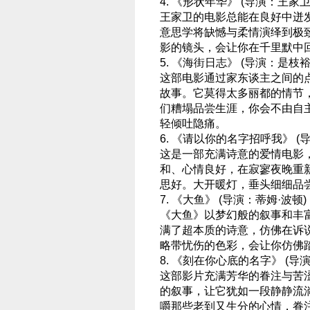
4. 《形状年华》 (导演：王家卫
王家卫的电影总能在良好中迸
意思学将缺憾与柔情演绎到极
影的镜头，会让你在千里默中
5. 《海街日志》 (导演：是枝裕
这部电影通过家东谈主之间的
故事。它莫得太多丽都的情节
们糟塌品尝生涯，你会不由自
轻倾吐隐痛。
6. 《请以你的名字招呼我》 (
这是一部充满诗意的爱情电影
和、心情良好，在寂寥夜晚重
思好。大开暖灯，垂头细细品
7. 《大鱼》 (导演：蒂姆·波顿)
《大鱼》以梦幻般的叙事和丰
满了超本质的诗意，仿佛在诉
略带忧伤的色彩，会让你仿佛
8. 《刻在你心底的名字》 (导
这部影片充满芳华的眷注与苦
的叙事，让它犹如一段静静流
嚼那些老到又生分的心情，眷