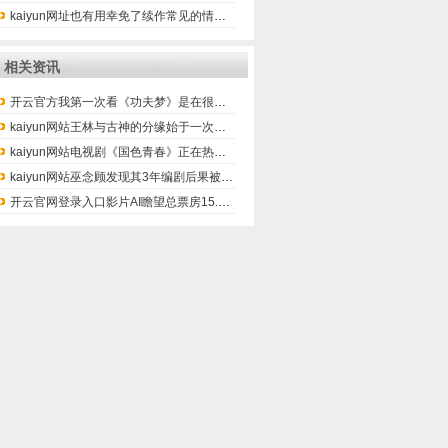
kaiyun网址也有用幸免了续作常见的情节重迭与变装功能单一的问题-开云(中国)
相关资讯
开云官方我第一次看《功夫梦》是在很久之前了-开云(中国)Kaiyun·官方网站登
kaiyun网站王林与古神的分缘始于一次不测-开云(中国)Kaiyun·官方网站
kaiyun网站电视剧《国色青春》正在热播-开云(中国)Kaiyun·官方网站登
kaiyun网站巫念顾发现其3年编剧后果被给与-开云(中国)Kaiyun·官方网
开云官网登录入口影片AI瞻望总票房15.08亿元-开云(中国)Kaiyun·官方